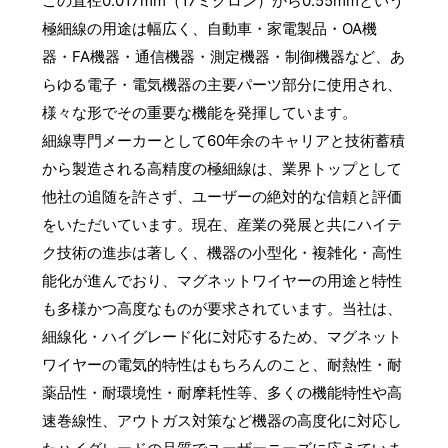
この直径0.017mm（17ミクロン）から0.55mmという
極細線の用途は幅広く、自動車・家電製品・OA機
器・FA機器・通信機器・測定機器・制御機器など、あ
らゆる電子・電気機器の主要パーツ部分に使用され、
様々な形でその重要な機能を発揮しています。
細線専門メーカーとして60年余のキャリアと技術蓄積
から製造される高精度の極細線は、業界トップとして
他社の追随を許さず、ユーザーの絶対的な信頼と評価
をいただいています。現在、産業の発展と共にハイテ
ク技術の進歩は著しく、機器の小型化・複雑化・高性
能化が進んでおり、マグネットワイヤーの用途と特性
も多様かつ高度なものが要求されています。当社は、
細線化・ハイグレード化に対応するため、マグネット
ワイヤーの電気的特性はもちろんのこと、耐熱性・耐
薬品性・耐環境性・耐摩耗性等、多くの機能特性や高
速巻線性、アウトガス対策など機器の高度化に対応し